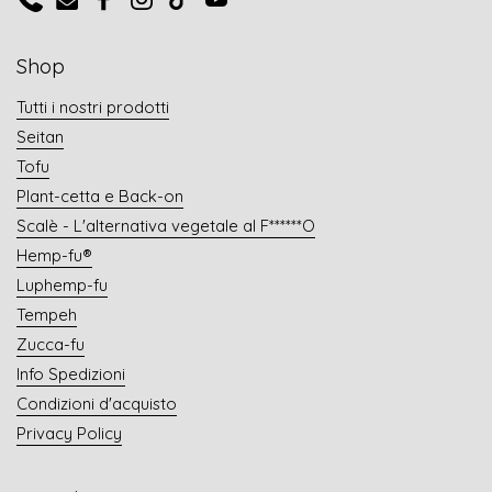
Telefon
E-Mail
Facebook
Instagram
TikTok
YouTube
Shop
Tutti i nostri prodotti
Seitan
Tofu
Plant-cetta e Back-on
Scalè - L'alternativa vegetale al F******O
Hemp-fu®
Luphemp-fu
Tempeh
Zucca-fu
Info Spedizioni
Condizioni d'acquisto
Privacy Policy