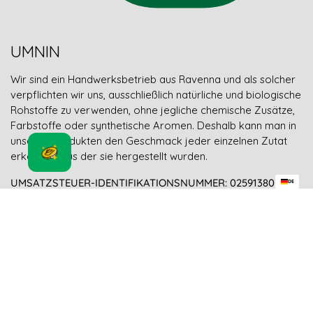
UMNIN
Wir sind ein Handwerksbetrieb aus Ravenna und als solcher
verpflichten wir uns, ausschließlich natürliche und biologische
Rohstoffe zu verwenden, ohne jegliche chemische Zusätze,
Farbstoffe oder synthetische Aromen. Deshalb kann man in
unseren Produkten den Geschmack jeder einzelnen Zutat
erkennen, aus der sie hergestellt wurden.
UMSATZSTEUER-IDENTIFIKATIONSNUMMER: 02591380395
DE
Telefon
E-Mail
Facebook
Instagram
TikTok
YouTube
Shop
Tutti i nostri prodotti
Seitan