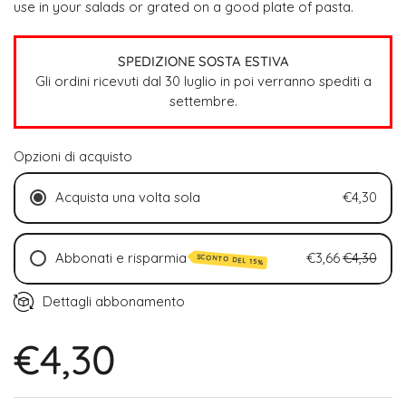
use in your salads or grated on a good plate of pasta.
SPEDIZIONE SOSTA ESTIVA
Gli ordini ricevuti dal 30 luglio in poi verranno spediti a
settembre.
Opzioni di acquisto
Acquista una volta sola
€4,30
Abbonati e risparmia
€3,66
€4,30
SCONTO DEL 15%
Ogni 2 settimane (15% di sconto)
Dettagli abbonamento
Ogni 4 settimane (15% di sconto)
€4,30
Ogni 6 settimane (15% di sconto)