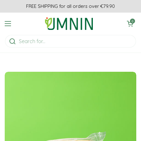
Skip to content
FREE SHIPPING for all orders over €79.90
Open cart
0
Open menu