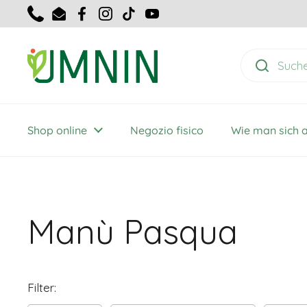
Zum Inhalt springen
Telefon
E-Mail
Facebook
Instagram
TikTok
YouTube
Shop online
Negozio fisico
Wie man sich 
Manù Pasqua
Filter: