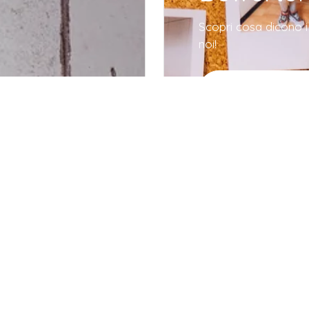
Scopri cosa dicono i c
noi!
Entdecken 