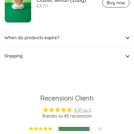
Buy now
€4,70
When do products expire?
Shipping
Recensioni Clienti
4.91 su 5
Basato su 85 recensioni
78