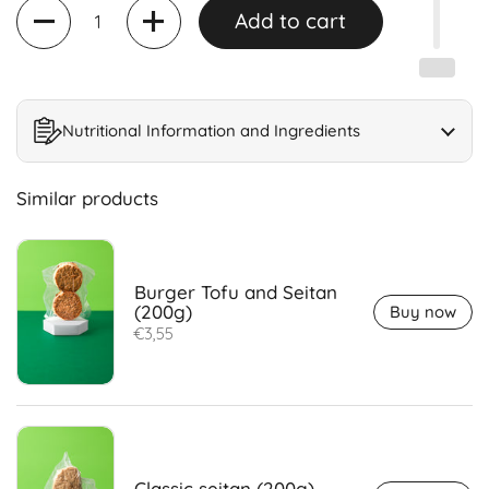
Quantity
Add to cart
Nutritional Information and Ingredients
Similar products
Burger Tofu and Seitan
(200g)
Buy now
€3,55
Classic seitan (200g)