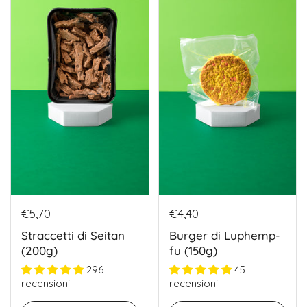
€5,70
€4,40
Straccetti di Seitan
Burger di Luphemp-
(200g)
fu (150g)
296
45
recensioni
recensioni