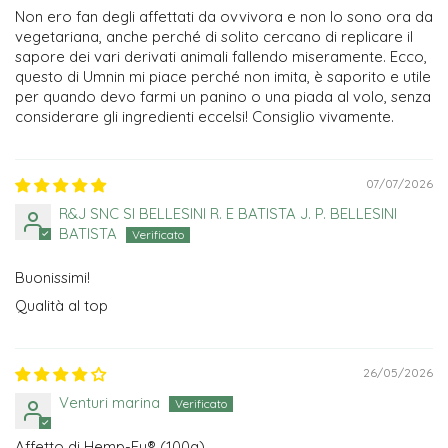
Non ero fan degli affettati da ovvivora e non lo sono ora da
vegetariana, anche perché di solito cercano di replicare il
sapore dei vari derivati animali fallendo miseramente. Ecco,
questo di Umnin mi piace perché non imita, è saporito e utile
per quando devo farmi un panino o una piada al volo, senza
considerare gli ingredienti eccelsi! Consiglio vivamente.
07/07/2026
R&J SNC SI BELLESINI R. E BATISTA J. P. BELLESINI
BATISTA
Buonissimi!
Qualità al top
26/05/2026
Venturi marina
Affetto di Hemp-Fu® (100g)