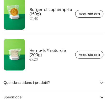
Burger di Luphemp-fu
(150g)
Acquista ora
€4,40
Hemp-fu® naturale
(200g)
Acquista ora
€7,20
Quando scadono i prodotti?
Spedizione