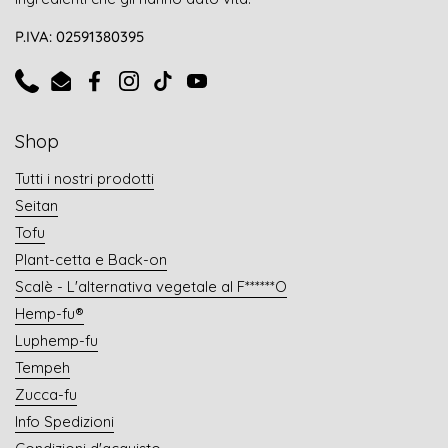
P.IVA: 02591380395
Phone
Email
Facebook
Instagram
TikTok
YouTube
Shop
Tutti i nostri prodotti
Seitan
Tofu
Plant-cetta e Back-on
Scalè - L'alternativa vegetale al F******O
Hemp-fu®
Luphemp-fu
Tempeh
Zucca-fu
Info Spedizioni