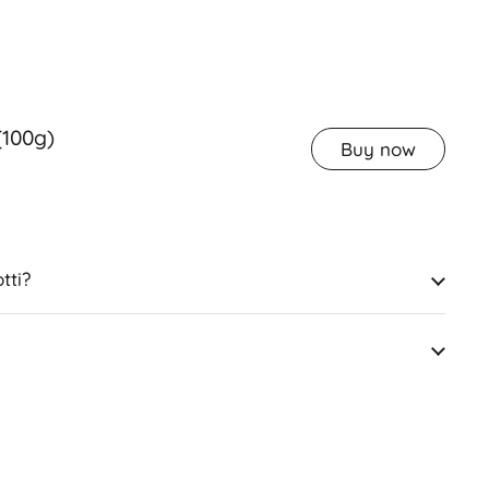
(100g)
Buy now
tti?