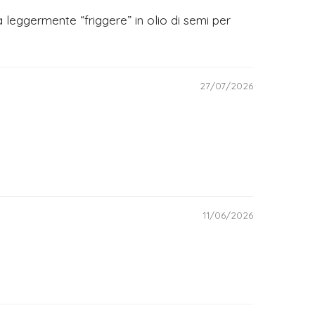
eggermente “friggere” in olio di semi per
27/07/2026
11/06/2026