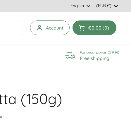
Language
English
Country/region
(EUR €)
Account
€0,00
0
Open cart
For orders over €79.90
Free shipping
tta (150g)
ni