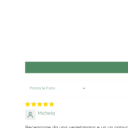
Sort by
Michela
Recensione da una vegetariana e un un onniv