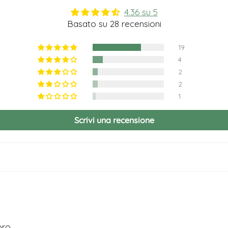
4.36 su 5
Basato su 28 recensioni
19
4
2
2
1
Scrivi una recensione
oro