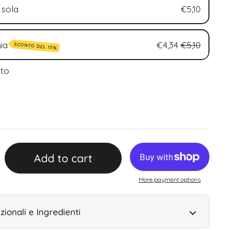
 sola
€5,10
ia
€4,34
€5,10
SCONTO DEL 15%
e (15% di sconto)
nto
e (15% di sconto)
e (15% di sconto)
Add to cart
More payment options
zionali e Ingredienti