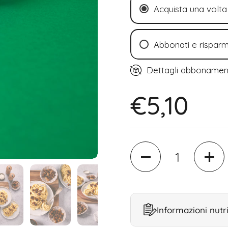
Acquista una volta
Abbonati e risparm
Ogni 2 settiman
Dettagli abboname
Ogni 4 settiman
€5,10
Ogni 6 settiman
Quantity
Informazioni nutri