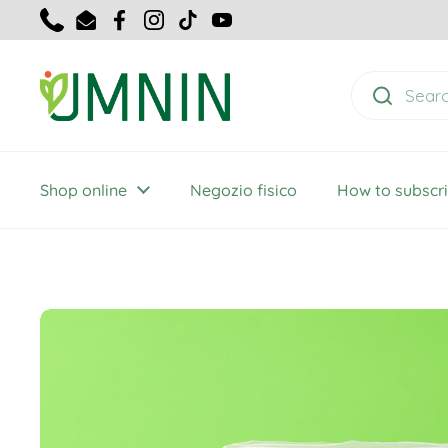
Skip to content
Phone
Email
Facebook
Instagram
TikTok
YouTube
Shop online
Negozio fisico
How to subscr