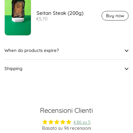
Seitan Steak (200g)
Buy now
€5,70
When do products expire?
Shipping
Recensioni Clienti
4.86 su 5
Basato su 96 recensioni