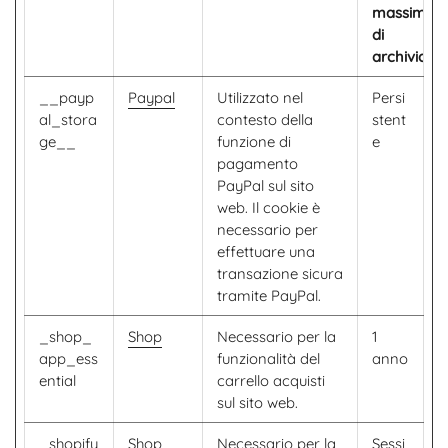
massima
di
archiviazi
__payp
Paypal
Utilizzato nel
Persi
al_stora
contesto della
stent
ge__
funzione di
e
pagamento
PayPal sul sito
web. Il cookie è
necessario per
effettuare una
transazione sicura
tramite PayPal.
_shop_
Shop
Necessario per la
1
app_ess
funzionalità del
anno
ential
carrello acquisti
sul sito web.
_shopify
Shop
Necessario per la
Sessi