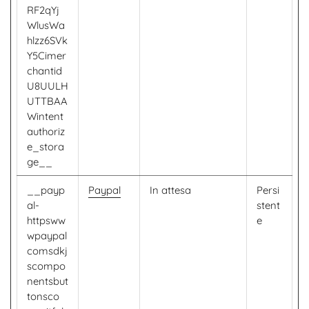
RF2qYj
WlusWa
hlzz6SVk
Y5Cimer
chantid
U8UULH
UTTBAA
Wintent
authoriz
e_stora
ge__
__payp
Paypal
In attesa
Persi
al-
stent
httpsww
e
wpaypal
comsdkj
scompo
nentsbut
tonsco