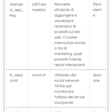
stampe
cdn1.sta
Permette
Persi
d_app_
mped.io
all'utente di
stent
key
aggiungere e
e
visualizzare
recensioni di
prodotti sul sito
web. Il cookie
memorizza anche,
a fini di
marketing, quali
prodotti l'utente
reputi interessanti.
tt_sessi
umnin.it
Utilizzato dal
Sessi
onId
social network
one
TikTok per
monitorare
l'utilizzo dei servizi
incorporati.