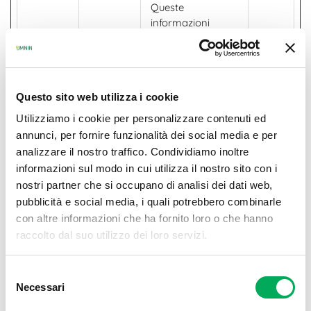
Queste
informazioni
vengono utilizzate
per promuovere
prodotti correlati
e ottimizzare
Questo sito web utilizza i cookie
l'efficienza
pubblicitaria.
Utilizziamo i cookie per personalizzare contenuti ed
annunci, per fornire funzionalità dei social media e per
$referrer
Klaviyo
Questo cookie
Persi
analizzare il nostro traffico. Condividiamo inoltre
viene utilizzato per
stent
informazioni sul modo in cui utilizza il nostro sito con i
determinare quali
e
nostri partner che si occupano di analisi dei dati web,
prodotti il ​​
pubblicità e social media, i quali potrebbero combinarle
visitatore ha
con altre informazioni che ha fornito loro o che hanno
visualizzato.
Queste
raccolto dal suo utilizzo dei loro servizi.
informazioni
vengono utilizzate
Selezione
per promuovere
Necessari
del
prodotti correlati
consenso
e ottimizzare