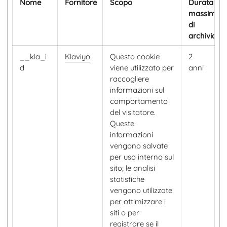
Nome
Fornitore
Scopo
Durata
massima
di
archiviazi
__kla_i
Klaviyo
Questo cookie
2
d
viene utilizzato per
anni
raccogliere
informazioni sul
comportamento
del visitatore.
Queste
informazioni
vengono salvate
per uso interno sul
sito; le analisi
statistiche
vengono utilizzate
per ottimizzare i
siti o per
registrare se il