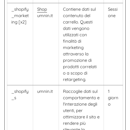
_shopify
Shop
Contiene dati sul
Sessi
_market
umnin.it
contenuto del
one
ing [x2]
carrello. Questi
dati vengono
utilizzati con
finalità di
marketing
attraverso la
promozione di
prodotti correlati
o a scopo di
retargeting.
_shopify
umnin.it
Raccoglie dati sul
1
_s
comportamento e
giorn
l'interazione degli
o
utenti, per
ottimizzare il sito e
rendere più
rilevante la