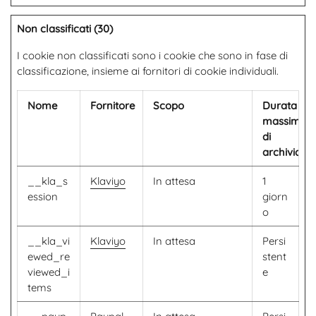
Non classificati (30)
I cookie non classificati sono i cookie che sono in fase di
classificazione, insieme ai fornitori di cookie individuali.
Nome
Fornitore
Scopo
Durata
massima
di
archiviazi
__kla_s
Klaviyo
In attesa
1
ession
giorn
o
__kla_vi
Klaviyo
In attesa
Persi
ewed_re
stent
viewed_i
e
tems