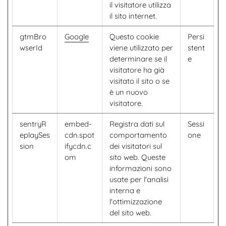
il visitatore utilizza
il sito internet.
gtmBro
Google
Questo cookie
Persi
wserId
viene utilizzato per
stent
determinare se il
e
visitatore ha già
visitato il sito o se
è un nuovo
visitatore.
sentryR
embed-
Registra dati sul
Sessi
eplaySes
cdn.spot
comportamento
one
sion
ifycdn.c
dei visitatori sul
om
sito web. Queste
informazioni sono
usate per l'analisi
interna e
l'ottimizzazione
del sito web.