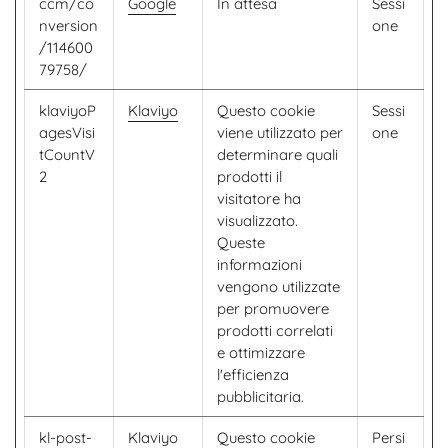
ccm/co
Google
In attesa
Sessi
nversion
one
/114600
79758/
klaviyoP
Klaviyo
Questo cookie
Sessi
agesVisi
viene utilizzato per
one
tCountV
determinare quali
2
prodotti il ​​
visitatore ha
visualizzato.
Queste
informazioni
vengono utilizzate
per promuovere
prodotti correlati
e ottimizzare
l'efficienza
pubblicitaria.
kl-post-
Klaviyo
Questo cookie
Persi