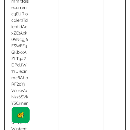
mmitfals
ecurren
cyEURlo
caleitITcl
ientidAe
xZEtAxk
09Ncgj6
FSWFFy
GKbxxA
ZLTyJ2
DPdJWl
1YUlecin
mc5AfIa
RF2qYj
WlusWa
hlzz6SVk
Y5Cimer
chantid
U8UULH
UTTBAA
Wintent