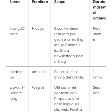
Nome
Fornitore
Scopo
Durata
massima
di
archiviazi
klaviyoO
Klaviyo
Il cookie viene
Persi
nsite
utilizzato per
stent
gestire la mailing
e
list, se l'utente è
iscritto a
newsletter o post
di blog.
localizati
umnin.it
Ricorda il fuso
1
on
orario dell'utente.
anno
wg-cart-
Weglot
Utilizzato nel
Sessi
update-
contesto con
one
lang
l'impostazione
della lingua sul
sito web. Facilita