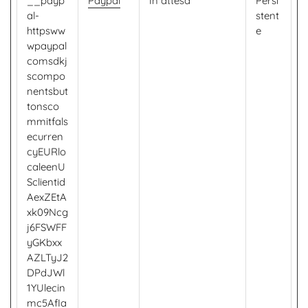
__payp
Paypal
In attesa
Persi
al-
stent
httpsww
e
wpaypal
comsdkj
scompo
nentsbut
tonsco
mmitfals
ecurren
cyEURlo
caleenU
Sclientid
AexZEtA
xk09Ncg
j6FSWFF
yGKbxx
AZLTyJ2
DPdJWl
1YUlecin
mc5AfIa