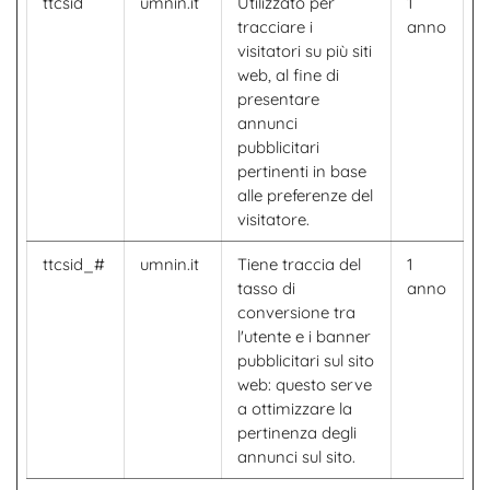
ttcsid
umnin.it
Utilizzato per
1
tracciare i
anno
visitatori su più siti
web, al fine di
presentare
annunci
pubblicitari
pertinenti in base
alle preferenze del
visitatore.
ttcsid_#
umnin.it
Tiene traccia del
1
tasso di
anno
conversione tra
l'utente e i banner
pubblicitari sul sito
web: questo serve
a ottimizzare la
pertinenza degli
annunci sul sito.