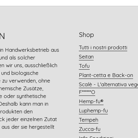
N
Shop
Tutti i nostri prodotti
ein Handwerksbetrieb aus
Seitan
nd als solcher
en wir uns, ausschließlich
Tofu
e und biologische
Plant-cetta e Back-on
e zu verwenden, ohne
Scalè - L'alternativa veg
chemische Zusätze,
F******O
e oder synthetische
Hemp-fu®
Deshalb kann man in
Luphemp-fu
Produkten den
 jeder einzelnen Zutat
Tempeh
 aus der sie hergestellt
Zucca-fu