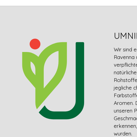
UMNI
Wir sind 
Ravenna u
verpflicht
natürlich
Rohstoff
jegliche 
Farbstoff
Aromen. 
unseren 
Geschmack
erkennen,
wurden.