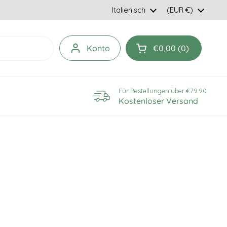
Sprache
Italienisch
Land/geografisc
(EUR €)
Konto
€0,00
0
Einkaufswagen öff
Für Bestellungen über €79.90
Kostenloser Versand