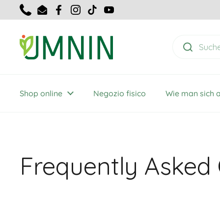
Zum Inhalt springen
Telefon
E-Mail
Facebook
Instagram
TikTok
YouTube
Shop online
Negozio fisico
Wie man sich 
Frequently Asked