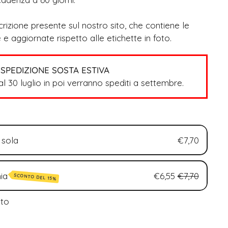
scrizione presente sul nostro sito, che contiene le
 e aggiornate rispetto alle etichette in foto.
SPEDIZIONE SOSTA ESTIVA
dal 30 luglio in poi verranno spediti a settembre.
 sola
€7,70
ia
€6,55
€7,70
SCONTO DEL 15%
e (15% di sconto)
nto
e (15% di sconto)