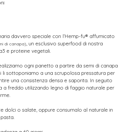
ni
inaria davvero speciale con l’Hemp-fu® affumicato
, un esclusivo superfood di nostra
emi di canapa)
a3 e proteine vegetali.
lizziamo ogni panetto a partire da semi di canapa
poi li sottoponiamo a una scrupolosa pressatura per
antire una consistenza densa e saporita. In seguito
a a freddo utilizzando legno di faggio naturale per
orme.
te dolci o salate, oppure consumalo al naturale in
 pasta.
adenza a 60 giorni.