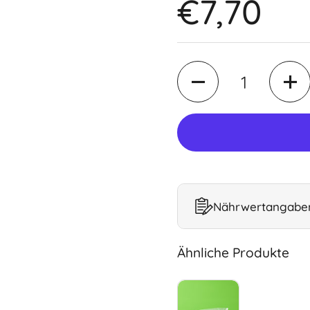
€7,70
Ogni 6 settiman
Quantità
Nährwertangaben
Ähnliche Produkte