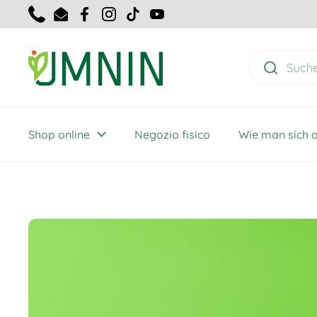
Zum Inhalt springen
Telefon
E-Mail
Facebook
Instagram
TikTok
YouTube
Shop online
Negozio fisico
Wie man sich 