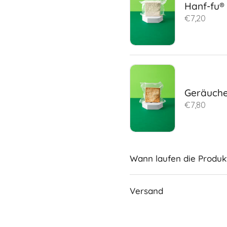
Hanf-fu® 
€7,20
Geräuche
€7,80
Wann laufen die Produk
Versand