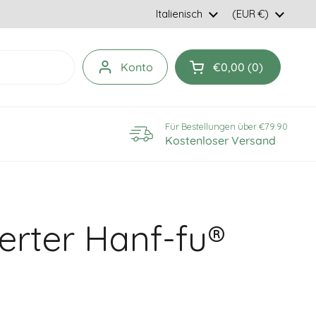
Sprache
Italienisch
Land/geografisc
(EUR €)
Konto
€0,00
0
Einkaufswagen öff
Für Bestellungen über €79.90
Kostenloser Versand
erter Hanf-fu®