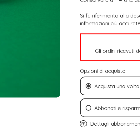
Si fa riferimento alla de
informazioni più accurate
Gli ordini ricevuti 
Opzioni di acquisto
Acquista una volta
Abbonati e risparm
Ogni 2 settiman
Dettagli abboname
Ogni 4 settiman