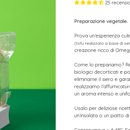
25 recensio
Preparazione vegetale.
Prova un’esperienza cul
(tofu realizzato a base di s
creazione ricco di Omeg
Come lo prepariamo? Rea
biologici decorticati e 
eliminarne il siero e gar
realizziamo l’affumicatur
un aroma intenso e unif
Usalo per deliziose ricet
un’insalata o un piatto di
Conservare a + 4-6°C. Sc