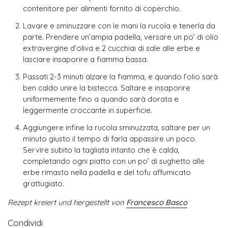
contenitore per alimenti fornito di coperchio.
Lavare e sminuzzare con le mani la rucola e tenerla da
parte. Prendere un’ampia padella, versare un po’ di olio
extravergine d’oliva e 2 cucchiai di sale alle erbe e
lasciare insaporire a fiamma bassa.
Passati 2-3 minuti alzare la fiamma, e quando l’olio sarà
ben caldo unire la bistecca. Saltare e insaporire
uniformemente fino a quando sarà dorata e
leggermente croccante in superficie.
Aggiungere infine la rucola sminuzzata, saltare per un
minuto giusto il tempo di farla appassire un poco.
Servire subito la tagliata intanto che è calda,
completando ogni piatto con un po’ di sughetto alle
erbe rimasto nella padella e del tofu affumicato
grattugiato.
Rezept kreiert und hergestellt von
Francesco Basco
Condividi