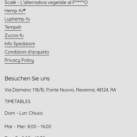
Scalè - L'alternativa vegetale al F******O
Hemp-fu®
Luphemp-fu
Tempeh
Zucca-fu
Info Spedizioni
Condizioni d'acquisto
Privacy Policy
Besuchen Sie uns
Via Dismano 118/B, Ponte Nuovo, Ravenna, 48124, RA
TIMETABLES
Dom - Lun: Chiuso
Mar - Mer: 8:00 - 16:00