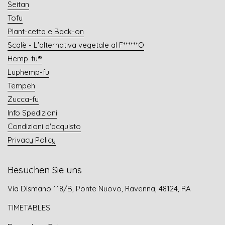
Seitan
Tofu
Plant-cetta e Back-on
Scalè - L'alternativa vegetale al F******O
Hemp-fu®
Luphemp-fu
Tempeh
Zucca-fu
Info Spedizioni
Condizioni d'acquisto
Privacy Policy
Besuchen Sie uns
Via Dismano 118/B, Ponte Nuovo, Ravenna, 48124, RA
TIMETABLES