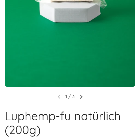
1
/
3
Luphemp-fu natürlich
(200g)