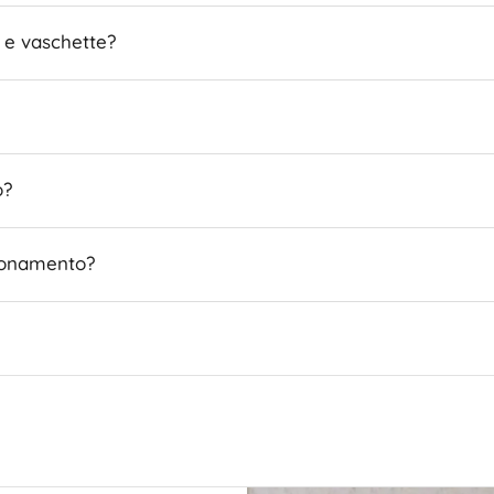
e e vaschette?
o?
bbonamento?