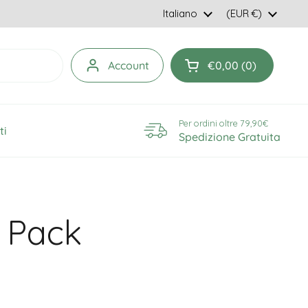
Lingua
Italiano
Paese/Area geo
(EUR €)
Account
€0,00
0
Apri carrello
Per ordini oltre 79,90€
ti
Spedizione Gratuita
a Pack