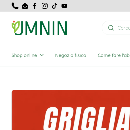
Passa ai contenuti
Phone
Email
Facebook
Instagram
TikTok
YouTube
Shop online
Negozio fisico
Come fare l'