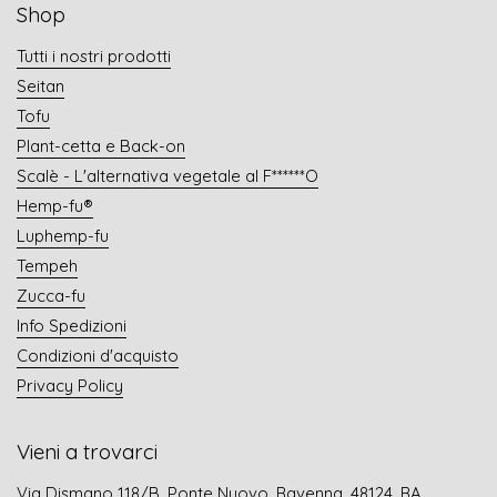
Shop
Tutti i nostri prodotti
Seitan
Tofu
Plant-cetta e Back-on
Scalè - L'alternativa vegetale al F******O
Hemp-fu®
Luphemp-fu
Tempeh
Zucca-fu
Info Spedizioni
Condizioni d'acquisto
Privacy Policy
Vieni a trovarci
Via Dismano 118/B, Ponte Nuovo, Ravenna, 48124, RA