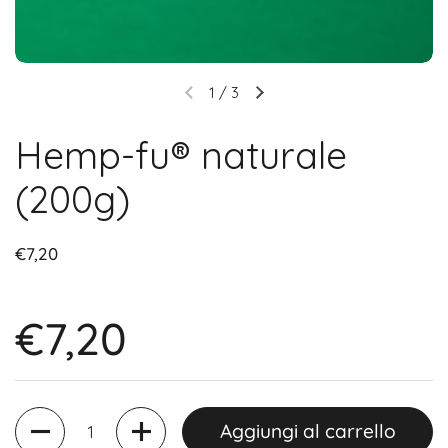
1
/
3
Hemp-fu® naturale
(200g)
€7,20
€7,20
Quantità
Aggiungi al carrello