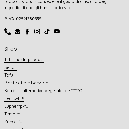
prodotti si può riconoscere il gusto di ciascuno degli
ingredienti che gli hanno dato vita.
P.IVA: 02591380395
Phone
Email
Facebook
Instagram
TikTok
YouTube
Shop
Tutti i nostri prodotti
Seitan
Tofu
Plant-cetta e Back-on
Scalè - L'alternativa vegetale al F******O
Hemp-fu®
Luphemp-fu
Tempeh
Zucca-fu