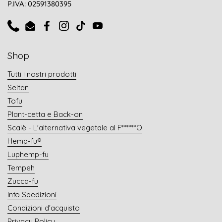
P.IVA: 02591380395
Phone
Email
Facebook
Instagram
TikTok
YouTube
Shop
Tutti i nostri prodotti
Seitan
Tofu
Plant-cetta e Back-on
Scalè - L'alternativa vegetale al F******O
Hemp-fu®
Luphemp-fu
Tempeh
Zucca-fu
Info Spedizioni
Condizioni d'acquisto
Privacy Policy